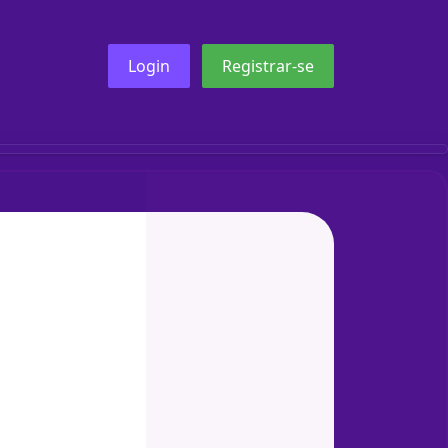
Login
Registrar-se