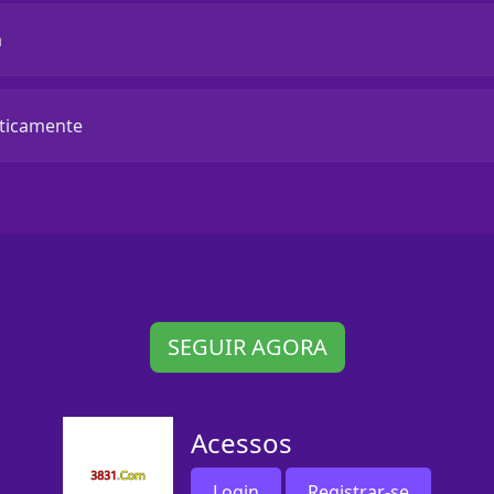
a
aticamente
SEGUIR AGORA
Acessos
Login
Registrar-se