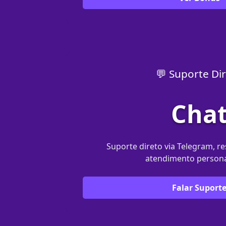
💬 Suporte Di
Cha
Suporte direto via Telegram, r
atendimento persona
Falar Suport