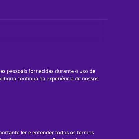
es pessoais fornecidas durante o uso de
elhoria contínua da experiência de nossos
ortante ler e entender todos os termos