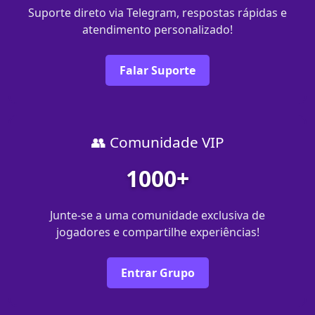
Suporte direto via Telegram, respostas rápidas e
atendimento personalizado!
Falar Suporte
👥 Comunidade VIP
1000+
Junte-se a uma comunidade exclusiva de
jogadores e compartilhe experiências!
Entrar Grupo