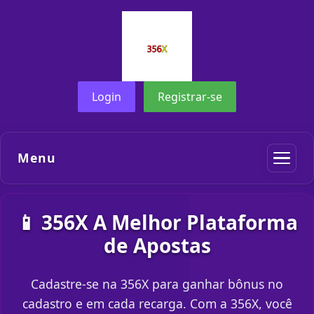
Login
Registrar-se
Menu
📱 356X A Melhor Plataforma
de Apostas
Cadastre-se na 356X para ganhar bônus no
cadastro e em cada recarga. Com a 356X, você