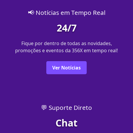
📢 Notícias em Tempo Real
24/7
Fique por dentro de todas as novidades,
promoções e eventos da 356X em tempo real!
Ver Notícias
💬 Suporte Direto
Chat