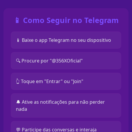
📱 Como Seguir no Telegram
📱 Baixe o app Telegram no seu dispositivo
🔍 Procure por "@356XOficial"
👆 Toque em "Entrar" ou "Join"
🔔 Ative as notificações para não perder
nada
💬 Participe das conversas e interaja