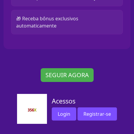
🎁 Receba bônus exclusivos
automaticamente
SEGUIR AGORA
Acessos
Login
Registrar-se