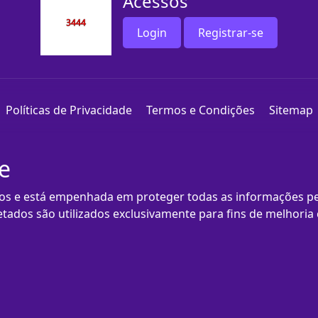
Acessos
Login
Registrar-se
Políticas de Privacidade
Termos e Condições
Sitemap
de
rios e está empenhada em proteger todas as informações p
tados são utilizados exclusivamente para fins de melhoria