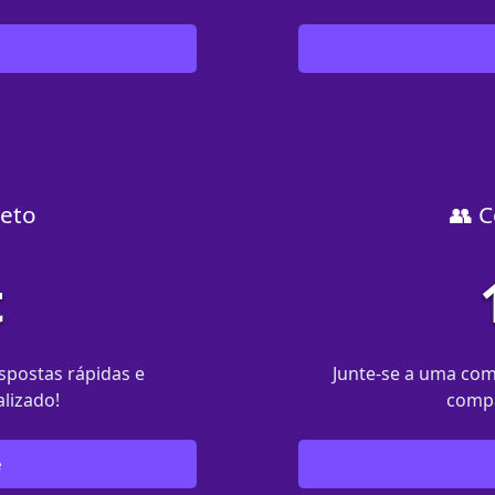
reto
👥 
t
espostas rápidas e
Junte-se a uma com
lizado!
compa
e