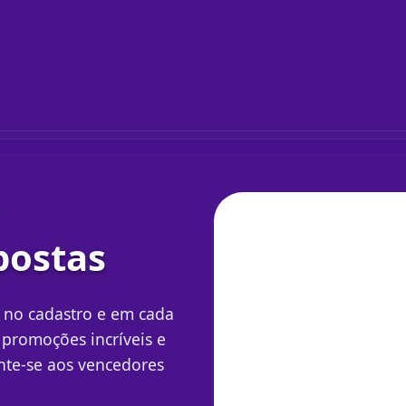
postas
 no cadastro e em cada
 promoções incríveis e
unte-se aos vencedores