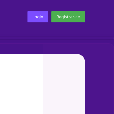
Login
Registrar-se