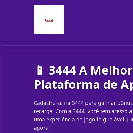
📱 3444 A Melhor
Plataforma de A
Cadastre-se na 3444 para ganhar bônus
recarga. Com a 3444, você tem acesso a
uma experiência de jogo inigualável. J
agora!