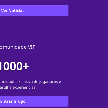
Ver Notícias
Comunidade VIP
1000+
unidade exclusiva de jogadores e
rtilhe experiências!
Entrar Grupo