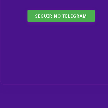
SEGUIR NO TELEGRAM