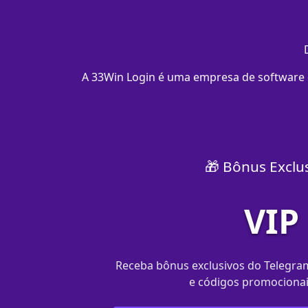
A 33Win Login é uma empresa de software q
🎁 Bônus Exclu
VIP
Receba bônus exclusivos do Telegra
e códigos promocionai