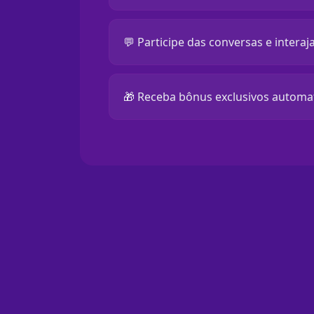
💬 Participe das conversas e interaj
🎁 Receba bônus exclusivos autom