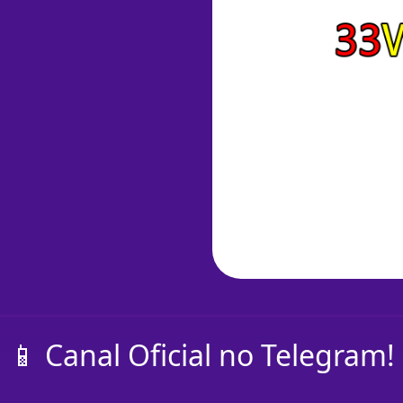
📱 Canal Oficial no Telegram!