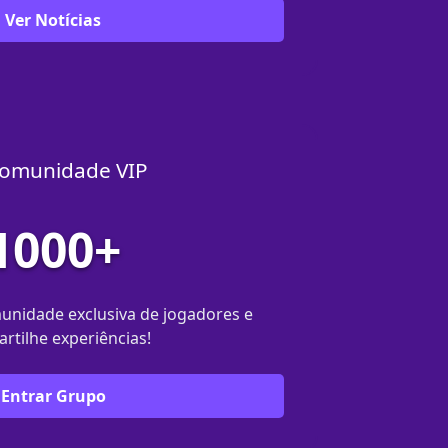
Ver Notícias
Comunidade VIP
1000+
unidade exclusiva de jogadores e
rtilhe experiências!
Entrar Grupo