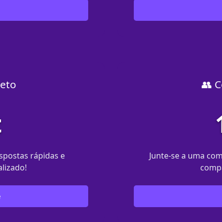
reto
👥 
t
espostas rápidas e
Junte-se a uma com
lizado!
compa
e