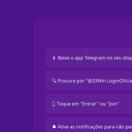
📱 Baixe o app Telegram no seu disp
🔍 Procure por "@33Win LoginOficia
👆 Toque em "Entrar" ou "Join"
🔔 Ative as notificações para não p