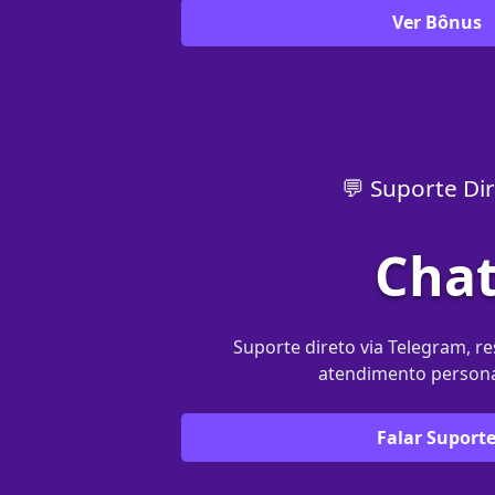
Ver Bônus
💬 Suporte Di
Cha
Suporte direto via Telegram, r
atendimento persona
Falar Suport