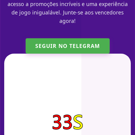
acesso a promoções incríveis e uma experiência
de jogo inigualável. Junte-se aos vencedores
agora!
SEGUIR NO TELEGRAM