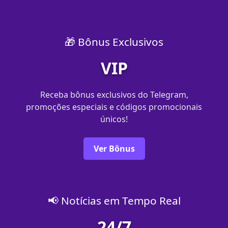
🎁 Bônus Exclusivos
VIP
Receba bônus exclusivos do Telegram,
promoções especiais e códigos promocionais
únicos!
Ver Bônus
📢 Notícias em Tempo Real
24/7