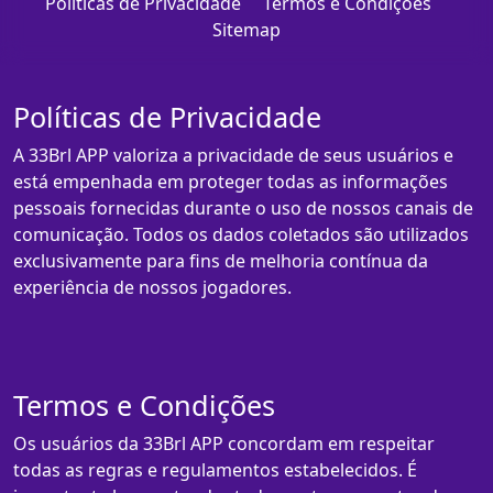
Políticas de Privacidade
Termos e Condições
Sitemap
Políticas de Privacidade
A 33Brl APP valoriza a privacidade de seus usuários e
está empenhada em proteger todas as informações
pessoais fornecidas durante o uso de nossos canais de
comunicação. Todos os dados coletados são utilizados
exclusivamente para fins de melhoria contínua da
experiência de nossos jogadores.
Termos e Condições
Os usuários da 33Brl APP concordam em respeitar
todas as regras e regulamentos estabelecidos. É