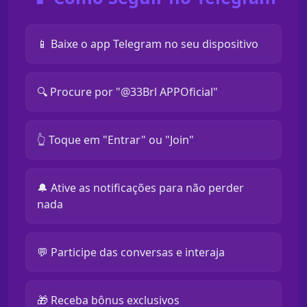
📱 Baixe o app Telegram no seu dispositivo
🔍 Procure por "@33Brl APPOficial"
👆 Toque em "Entrar" ou "Join"
🔔 Ative as notificações para não perder
nada
💬 Participe das conversas e interaja
🎁 Receba bônus exclusivos