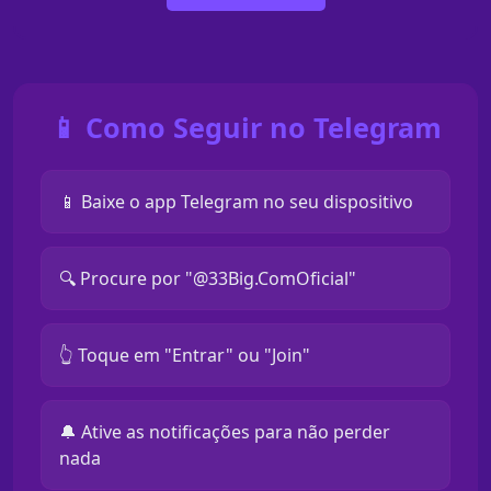
📱 Como Seguir no Telegram
📱 Baixe o app Telegram no seu dispositivo
🔍 Procure por "@33Big.ComOficial"
👆 Toque em "Entrar" ou "Join"
🔔 Ative as notificações para não perder
nada