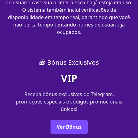
de usuário caso sua primeira escolha já esteja em uso.
O sistema também inclui verificações de
disponibilidade em tempo real, garantindo que você
não perca tempo tentando nomes de usuário já
ocupados.
🎁 Bônus Exclusivos
VIP
Receba bônus exclusivos do Telegram,
promoções especiais e códigos promocionais
únicos!
Ver Bônus