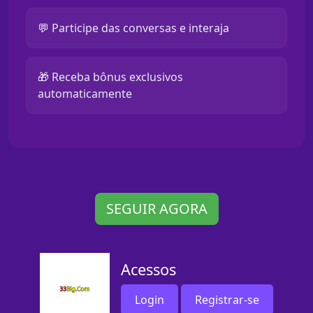
💬 Participe das conversas e interaja
🎁 Receba bônus exclusivos
automaticamente
SEGUIR AGORA
Acessos
Login
Registrar-se