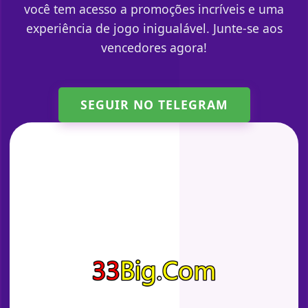
você tem acesso a promoções incríveis e uma
experiência de jogo inigualável. Junte-se aos
vencedores agora!
SEGUIR NO TELEGRAM