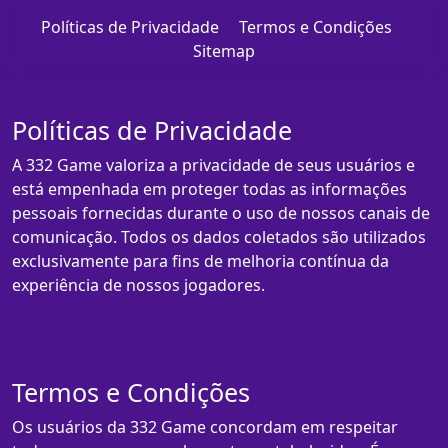
Políticas de Privacidade
Termos e Condições
Sitemap
Políticas de Privacidade
A 332 Game valoriza a privacidade de seus usuários e
está empenhada em proteger todas as informações
pessoais fornecidas durante o uso de nossos canais de
comunicação. Todos os dados coletados são utilizados
exclusivamente para fins de melhoria contínua da
experiência de nossos jogadores.
Termos e Condições
Os usuários da 332 Game concordam em respeitar