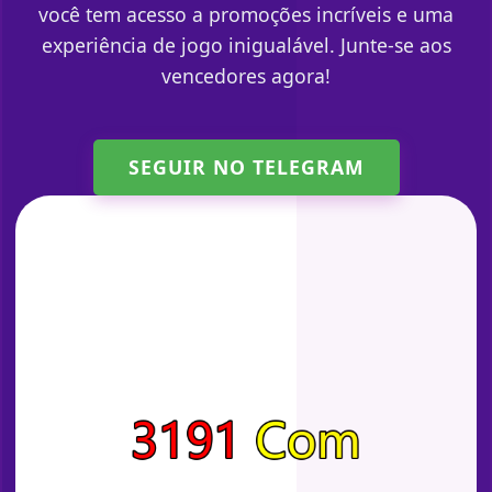
você tem acesso a promoções incríveis e uma
experiência de jogo inigualável. Junte-se aos
vencedores agora!
SEGUIR NO TELEGRAM