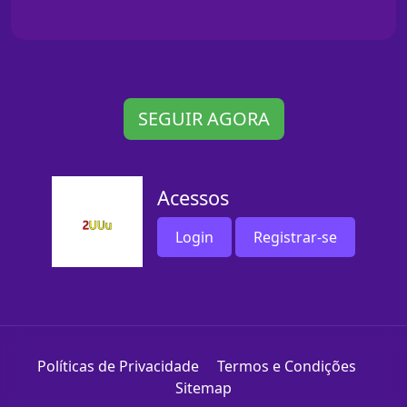
SEGUIR AGORA
Acessos
Login
Registrar-se
Políticas de Privacidade
Termos e Condições
Sitemap