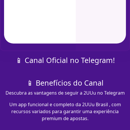
📱 Canal Oficial no Telegram!
📱 Benefícios do Canal
Descubra as vantagens de seguir a 2UUu no Telegram
Um app funcional e completo da 2UUu Brasil , com
recursos variados para garantir uma experiência
premium de apostas.