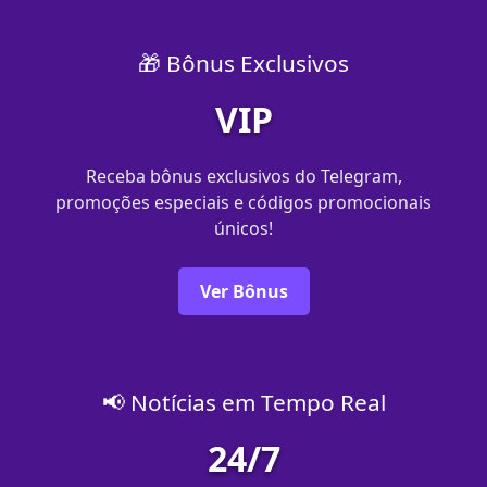
🎁 Bônus Exclusivos
VIP
Receba bônus exclusivos do Telegram,
promoções especiais e códigos promocionais
únicos!
Ver Bônus
📢 Notícias em Tempo Real
24/7