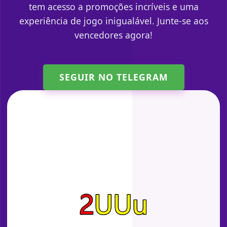
tem acesso a promoções incríveis e uma
experiência de jogo inigualável. Junte-se aos
vencedores agora!
SEGUIR NO TELEGRAM