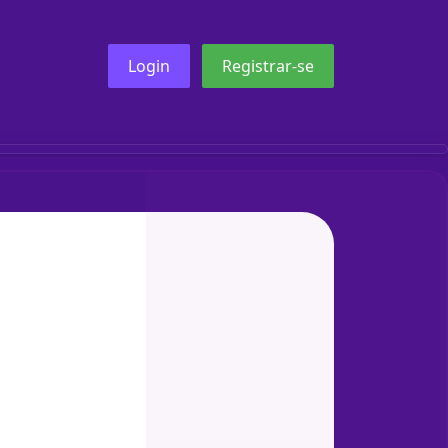
Login
Registrar-se