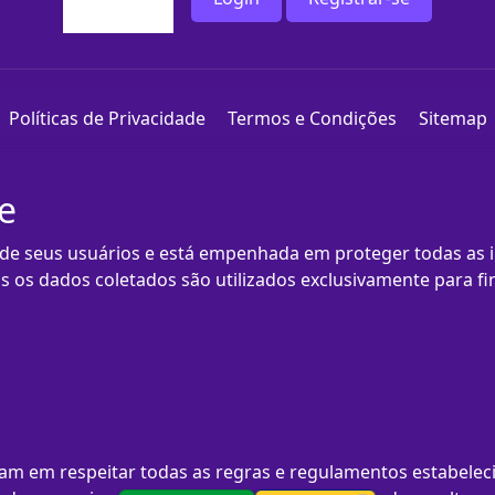
Políticas de Privacidade
Termos e Condições
Sitemap
de
 de seus usuários e está empenhada em proteger todas as 
 os dados coletados são utilizados exclusivamente para fi
 em respeitar todas as regras e regulamentos estabelecid