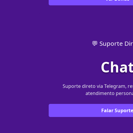
💬 Suporte Di
Cha
Suporte direto via Telegram, r
atendimento persona
Falar Suport