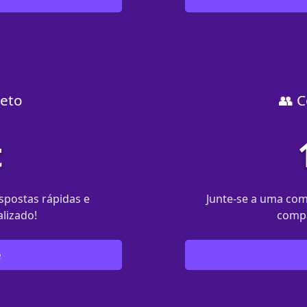
reto
👥 
t
espostas rápidas e
Junte-se a uma com
lizado!
compa
e