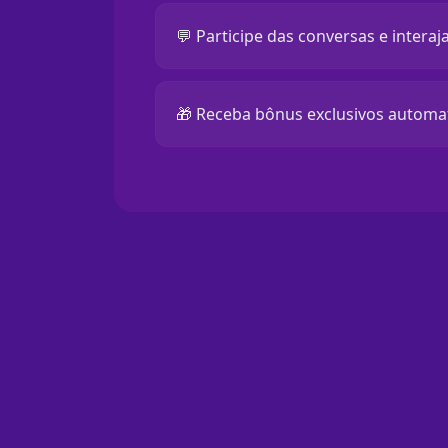
💬 Participe das conversas e interaj
🎁 Receba bônus exclusivos autom