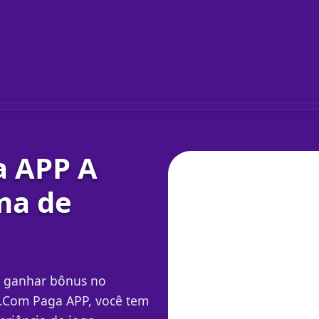
a APP A
ma de
a ganhar bônus no
N.Com Paga APP, você tem