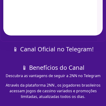
📱 Canal Oficial no Telegram!
📱 Benefícios do Canal
Descubra as vantagens de seguir a 2NN no Telegram
Através da plataforma 2NN , os jogadores brasileiros
acessam jogos de cassino variados e promoções
limitadas, atualizadas todos os dias.