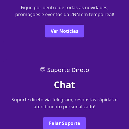
Fique por dentro de todas as novidades,
promoções e eventos da 2NN em tempo real!
Ver Notícias
💬 Suporte Direto
Chat
Suporte direto via Telegram, respostas rápidas e
atendimento personalizado!
Falar Suporte