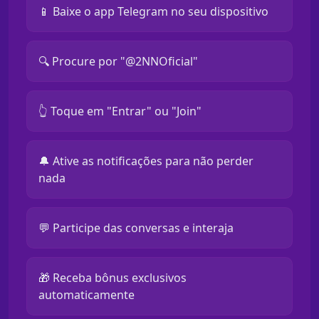
📱 Baixe o app Telegram no seu dispositivo
🔍 Procure por "@2NNOficial"
👆 Toque em "Entrar" ou "Join"
🔔 Ative as notificações para não perder
nada
💬 Participe das conversas e interaja
🎁 Receba bônus exclusivos
automaticamente