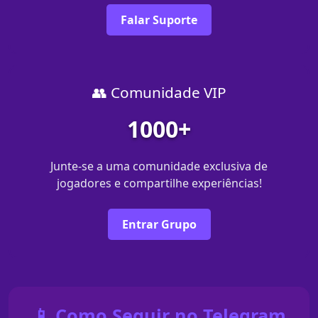
Falar Suporte
👥 Comunidade VIP
1000+
Junte-se a uma comunidade exclusiva de
jogadores e compartilhe experiências!
Entrar Grupo
📱 Como Seguir no Telegram