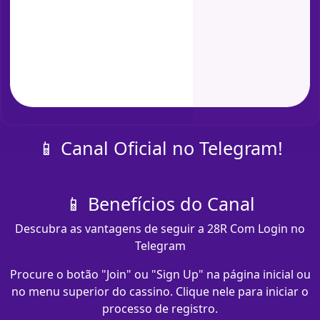
📱 Canal Oficial no Telegram!
📱 Benefícios do Canal
Descubra as vantagens de seguir a 28R Com Login no
Telegram
Procure o botão "Join" ou "Sign Up" na página inicial ou
no menu superior do cassino. Clique nele para iniciar o
processo de registro.