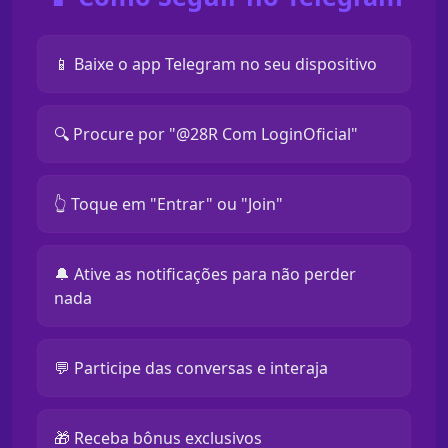
📱 Baixe o app Telegram no seu dispositivo
🔍 Procure por "@28R Com LoginOficial"
👆 Toque em "Entrar" ou "Join"
🔔 Ative as notificações para não perder
nada
💬 Participe das conversas e interaja
🎁 Receba bônus exclusivos