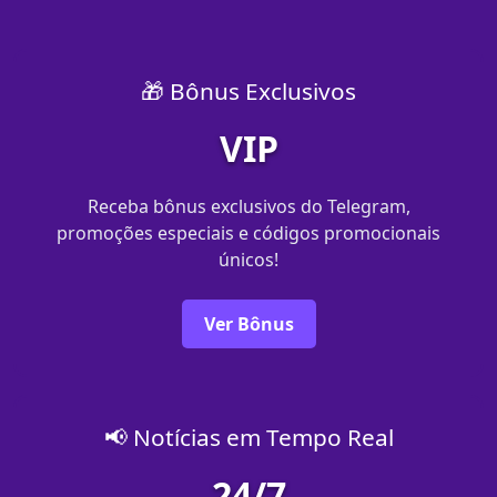
🎁 Bônus Exclusivos
VIP
Receba bônus exclusivos do Telegram,
promoções especiais e códigos promocionais
únicos!
Ver Bônus
📢 Notícias em Tempo Real
24/7