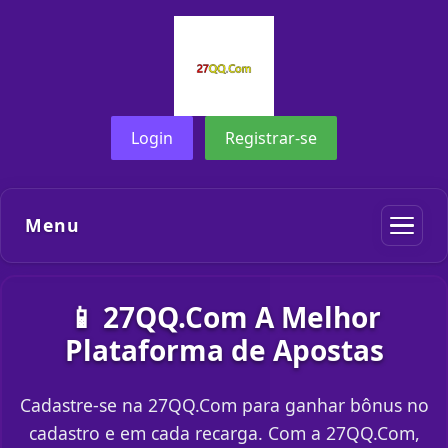
Login
Registrar-se
Menu
📱 27QQ.Com A Melhor
Plataforma de Apostas
Cadastre-se na 27QQ.Com para ganhar bônus no
cadastro e em cada recarga. Com a 27QQ.Com,