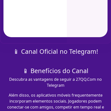
📱 Canal Oficial no Telegram!
📱 Benefícios do Canal
Descubra as vantagens de seguir a 27QQ.Com no
Telegram
Além disso, os aplicativos móveis frequentemente
incorporam elementos sociais. Jogadores podem
conectar-se com amigos, competir em tempo real e