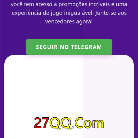
você tem acesso a promoções incríveis e uma
experiência de jogo inigualável. Junte-se aos
vencedores agora!
SEGUIR NO TELEGRAM