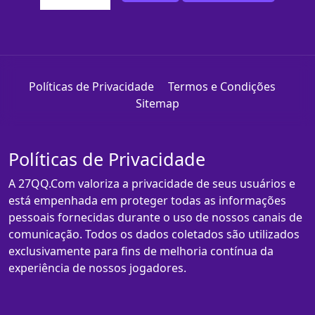
Políticas de Privacidade
Termos e Condições
Sitemap
Políticas de Privacidade
A 27QQ.Com valoriza a privacidade de seus usuários e
está empenhada em proteger todas as informações
pessoais fornecidas durante o uso de nossos canais de
comunicação. Todos os dados coletados são utilizados
exclusivamente para fins de melhoria contínua da
experiência de nossos jogadores.