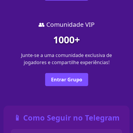
👥 Comunidade VIP
1000+
Junte-se a uma comunidade exclusiva de
jogadores e compartilhe experiências!
Entrar Grupo
📱 Como Seguir no Telegram