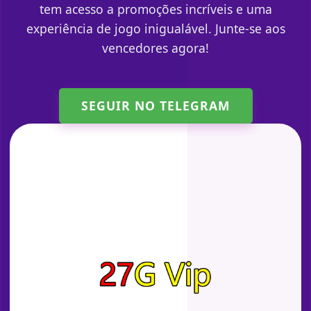
tem acesso a promoções incríveis e uma
experiência de jogo inigualável. Junte-se aos
vencedores agora!
SEGUIR NO TELEGRAM