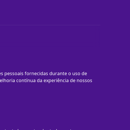
s pessoais fornecidas durante o uso de
elhoria contínua da experiência de nossos