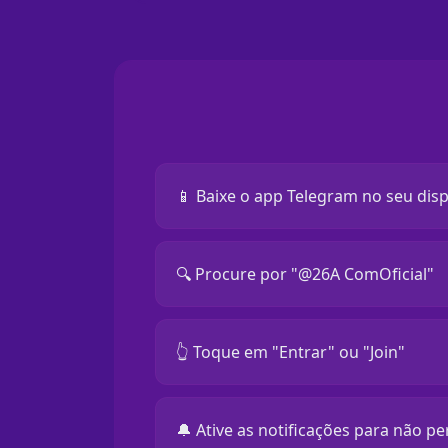
📱 Baixe o app Telegram no seu disp
🔍 Procure por "@26A ComOficial"
👆 Toque em "Entrar" ou "Join"
🔔 Ative as notificações para não p