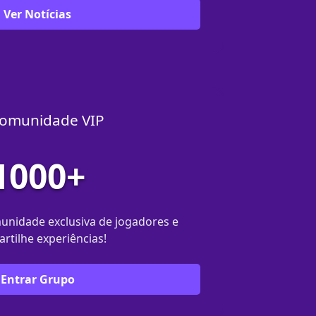
Ver Notícias
Comunidade VIP
1000+
unidade exclusiva de jogadores e
rtilhe experiências!
Entrar Grupo