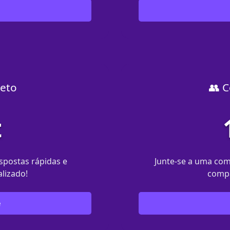
reto
👥 
t
espostas rápidas e
Junte-se a uma com
lizado!
compa
e