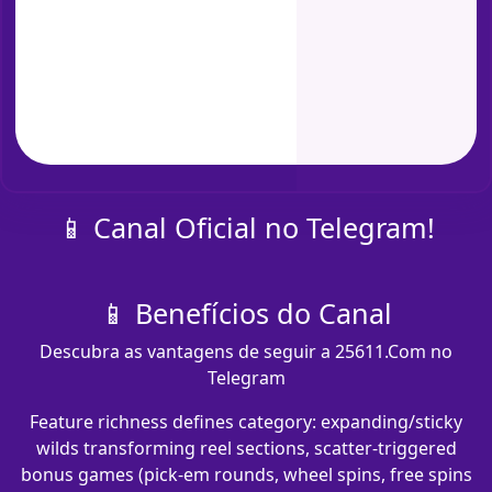
📱 Canal Oficial no Telegram!
📱 Benefícios do Canal
Descubra as vantagens de seguir a 25611.Com no
Telegram
Feature richness defines category: expanding/sticky
wilds transforming reel sections, scatter-triggered
bonus games (pick-em rounds, wheel spins, free spins