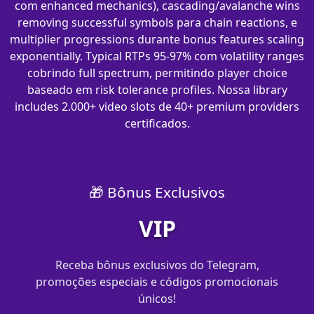
com enhanced mechanics), cascading/avalanche wins
removing successful symbols para chain reactions, e
multiplier progressions durante bonus features scaling
exponentially. Typical RTPs 95-97% com volatility ranges
cobrindo full spectrum, permitindo player choice
baseado em risk tolerance profiles. Nossa library
includes 2.000+ video slots de 40+ premium providers
certificados.
🎁 Bônus Exclusivos
VIP
Receba bônus exclusivos do Telegram,
promoções especiais e códigos promocionais
únicos!