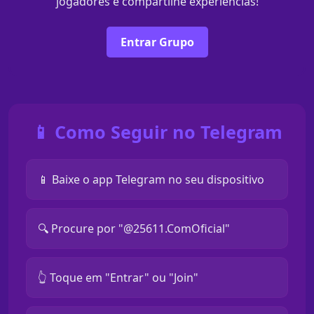
jogadores e compartilhe experiências!
Entrar Grupo
📱 Como Seguir no Telegram
📱 Baixe o app Telegram no seu dispositivo
🔍 Procure por "@25611.ComOficial"
👆 Toque em "Entrar" ou "Join"