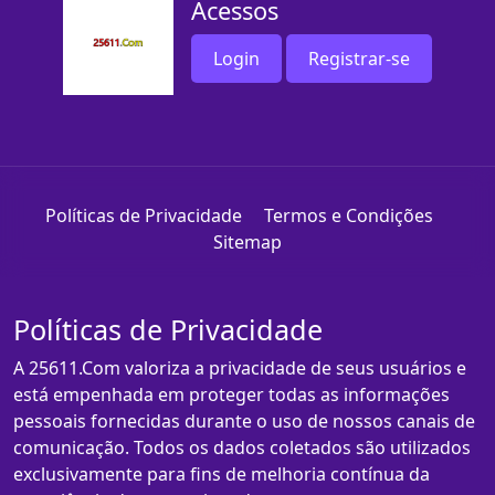
Acessos
Login
Registrar-se
Políticas de Privacidade
Termos e Condições
Sitemap
Políticas de Privacidade
A 25611.Com valoriza a privacidade de seus usuários e
está empenhada em proteger todas as informações
pessoais fornecidas durante o uso de nossos canais de
comunicação. Todos os dados coletados são utilizados
exclusivamente para fins de melhoria contínua da