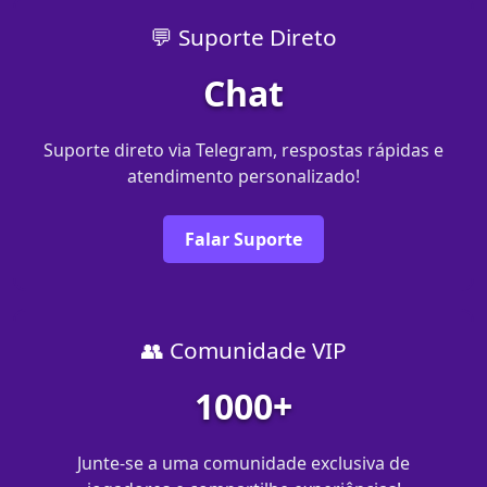
💬 Suporte Direto
Chat
Suporte direto via Telegram, respostas rápidas e
atendimento personalizado!
Falar Suporte
👥 Comunidade VIP
1000+
Junte-se a uma comunidade exclusiva de