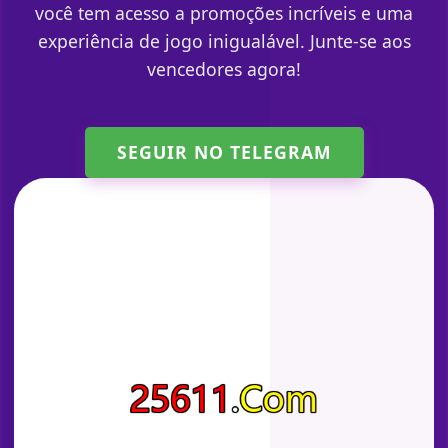
você tem acesso a promoções incríveis e uma
experiência de jogo inigualável. Junte-se aos
vencedores agora!
SEGUIR NO TELEGRAM