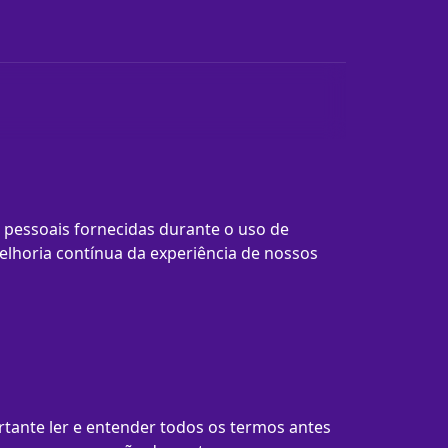
 pessoais fornecidas durante o uso de
elhoria contínua da experiência de nossos
tante ler e entender todos os termos antes