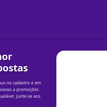
hor
postas
nus no cadastro e em
 acesso a promoções
ualável. Junte-se aos