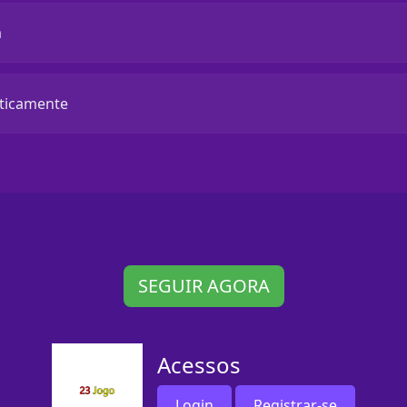
a
aticamente
SEGUIR AGORA
Acessos
Login
Registrar-se