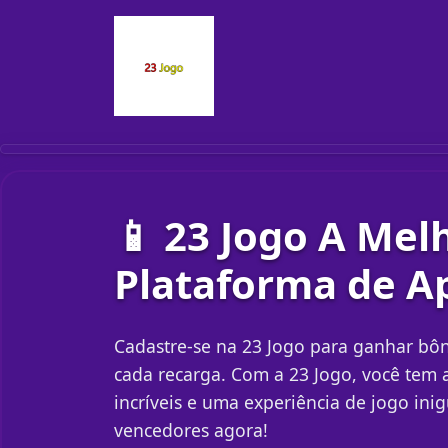
📱 23 Jogo A Mel
Plataforma de A
Cadastre-se na 23 Jogo para ganhar bô
cada recarga. Com a 23 Jogo, você tem
incríveis e uma experiência de jogo inig
vencedores agora!