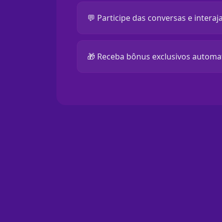
💬 Participe das conversas e interaj
🎁 Receba bônus exclusivos autom