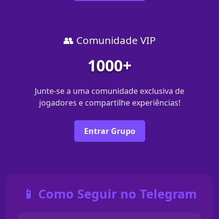
👥 Comunidade VIP
1000+
Junte-se a uma comunidade exclusiva de
jogadores e compartilhe experiências!
Entrar Grupo
📱 Como Seguir no Telegram