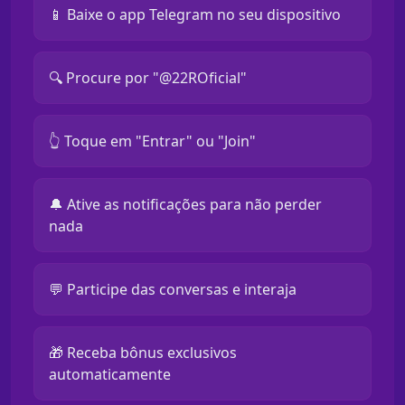
📱 Baixe o app Telegram no seu dispositivo
🔍 Procure por "@22ROficial"
👆 Toque em "Entrar" ou "Join"
🔔 Ative as notificações para não perder
nada
💬 Participe das conversas e interaja
🎁 Receba bônus exclusivos
automaticamente