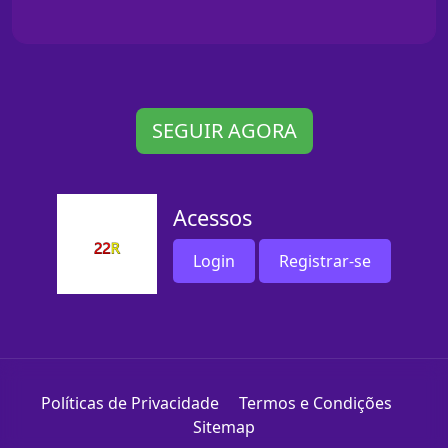
SEGUIR AGORA
Acessos
Login
Registrar-se
Políticas de Privacidade
Termos e Condições
Sitemap