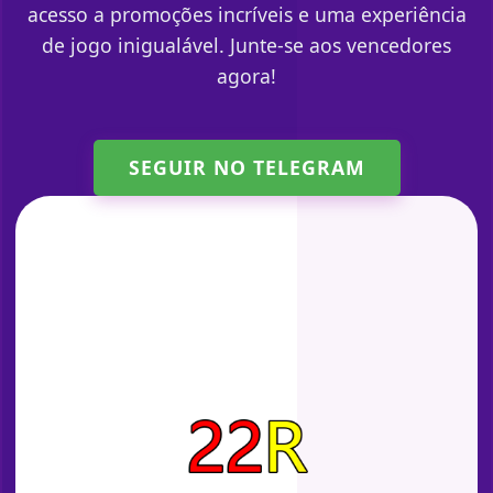
acesso a promoções incríveis e uma experiência
de jogo inigualável. Junte-se aos vencedores
agora!
SEGUIR NO TELEGRAM