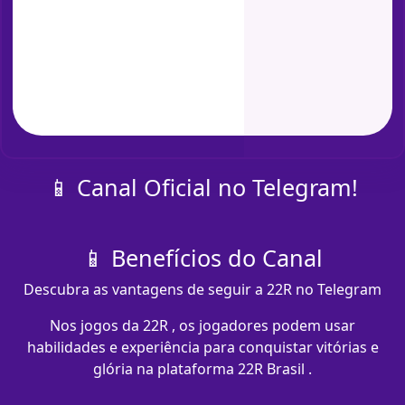
📱 Canal Oficial no Telegram!
📱 Benefícios do Canal
Descubra as vantagens de seguir a 22R no Telegram
Nos jogos da 22R , os jogadores podem usar
habilidades e experiência para conquistar vitórias e
glória na plataforma 22R Brasil .