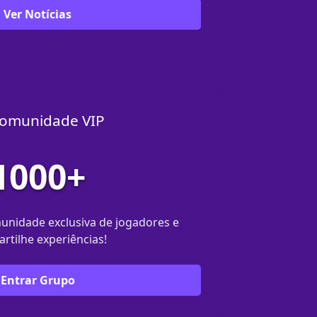
Ver Notícias
Comunidade VIP
1000+
unidade exclusiva de jogadores e
rtilhe experiências!
Entrar Grupo