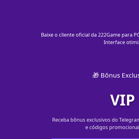
Baixe o cliente oficial da 222Game para 
Interface otim
🎁 Bônus Exclu
VIP
Receba bônus exclusivos do Telegra
e códigos promocionai