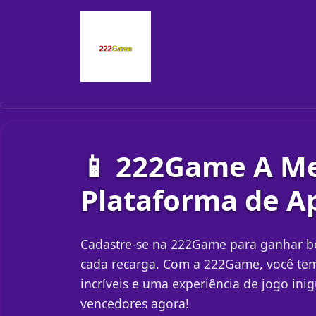
📱 222Game A M
Plataforma de A
Cadastre-se na 222Game para ganhar b
cada recarga. Com a 222Game, você te
incríveis e uma experiência de jogo inig
vencedores agora!