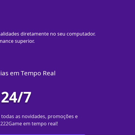
onalidades diretamente no seu computador.
mance superior.
cias em Tempo Real
24/7
e todas as novidades, promoções e
 222Game em tempo real!