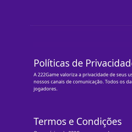
Políticas de Privacida
A 222Game valoriza a privacidade de seus 
nossos canais de comunicação. Todos os dad
jogadores.
Termos e Condições