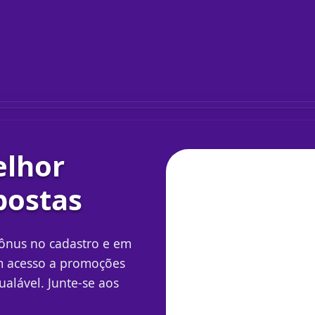
elhor
postas
ônus no cadastro e em
m acesso a promoções
ualável. Junte-se aos