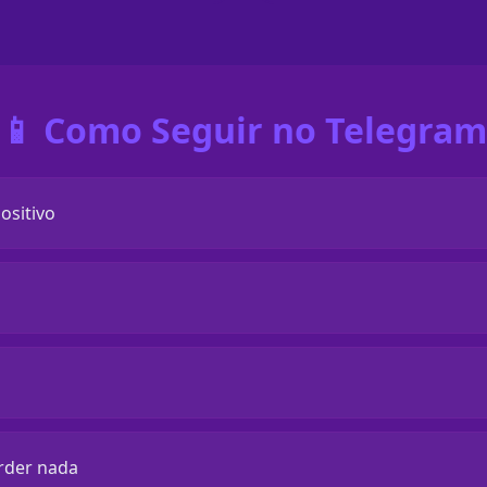
📱 Como Seguir no Telegram
ositivo
erder nada