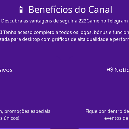
📱 Benefícios do Canal
Descubra as vantagens de seguir a 222Game no Telegram
PC! Tenha acesso completo a todos os jogos, bônus e funci
izada para desktop com gráficos de alta qualidade e perfor
sivos
📢 Notí
m, promoções especiais
Fique por dentro d
s únicos!
eventos da