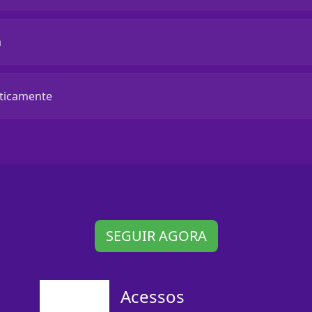
a
aticamente
SEGUIR AGORA
Acessos