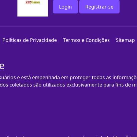
Login
Registrar-se
Políticas de Privacidade
Termos e Condições
Sitemap
de
usuários e está empenhada em proteger todas as informaçõ
os coletados são utilizados exclusivamente para fins de m