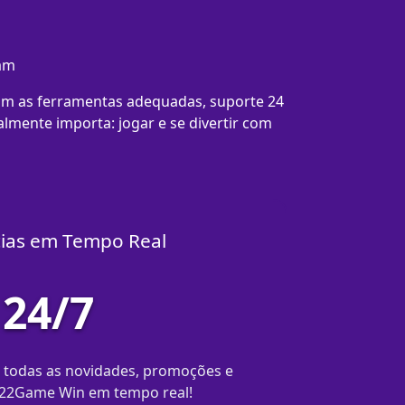
ram
Com as ferramentas adequadas, suporte 24
lmente importa: jogar e se divertir com
cias em Tempo Real
24/7
e todas as novidades, promoções e
222Game Win em tempo real!