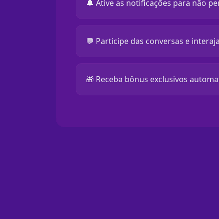
🔔 Ative as notificações para não p
💬 Participe das conversas e interaj
🎁 Receba bônus exclusivos autom