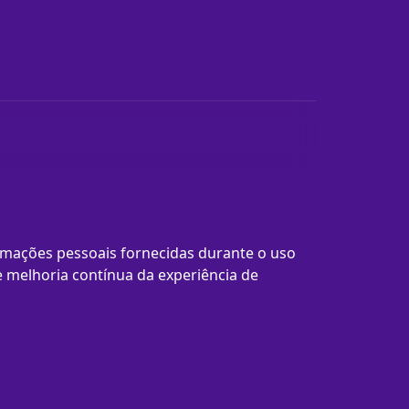
rmações pessoais fornecidas durante o uso
e melhoria contínua da experiência de