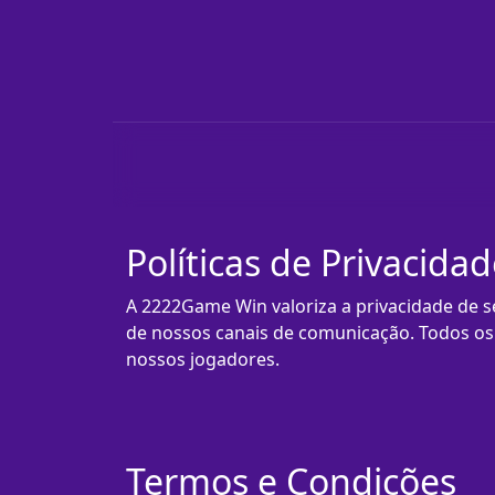
Políticas de Privacida
A 2222Game Win valoriza a privacidade de 
de nossos canais de comunicação. Todos os 
nossos jogadores.
Termos e Condições