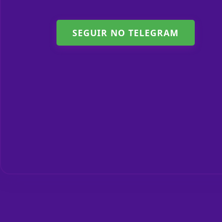
SEGUIR NO TELEGRAM