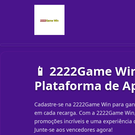
📱 2222Game Wi
Plataforma de A
Cadastre-se na 2222Game Win para gan
em cada recarga. Com a 2222Game Win,
promoções incríveis e uma experiência d
Junte-se aos vencedores agora!