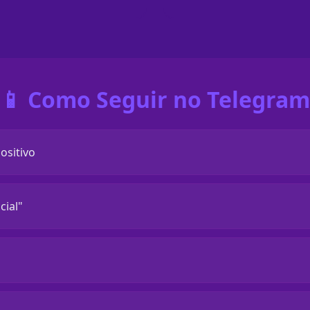
📱 Como Seguir no Telegram
ositivo
cial"