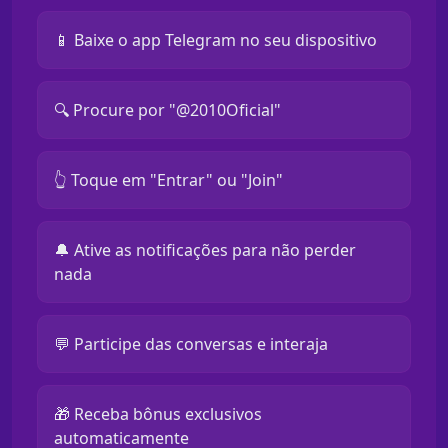
📱 Baixe o app Telegram no seu dispositivo
🔍 Procure por "@2010Oficial"
👆 Toque em "Entrar" ou "Join"
🔔 Ative as notificações para não perder
nada
💬 Participe das conversas e interaja
🎁 Receba bônus exclusivos
automaticamente