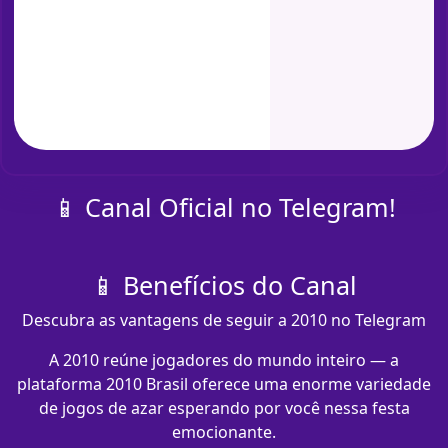
📱 Canal Oficial no Telegram!
📱 Benefícios do Canal
Descubra as vantagens de seguir a 2010 no Telegram
A 2010 reúne jogadores do mundo inteiro — a
plataforma 2010 Brasil oferece uma enorme variedade
de jogos de azar esperando por você nessa festa
emocionante.