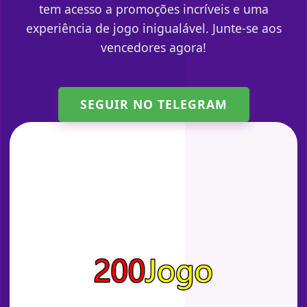
tem acesso a promoções incríveis e uma
experiência de jogo inigualável. Junte-se aos
vencedores agora!
SEGUIR NO TELEGRAM