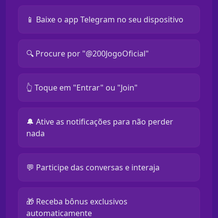
📱 Baixe o app Telegram no seu dispositivo
🔍 Procure por "@200JogoOficial"
👆 Toque em "Entrar" ou "Join"
🔔 Ative as notificações para não perder
nada
💬 Participe das conversas e interaja
🎁 Receba bônus exclusivos
automaticamente