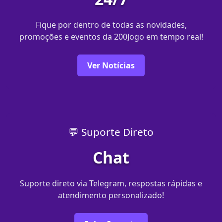
Fique por dentro de todas as novidades,
promoções e eventos da 200Jogo em tempo real!
Ver Notícias
💬 Suporte Direto
Chat
Suporte direto via Telegram, respostas rápidas e
atendimento personalizado!