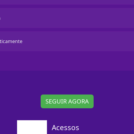
a
aticamente
SEGUIR AGORA
Acessos