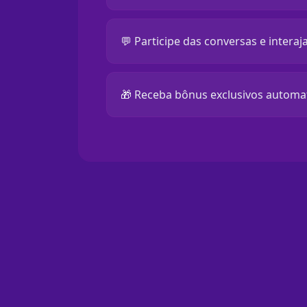
💬 Participe das conversas e interaj
🎁 Receba bônus exclusivos autom