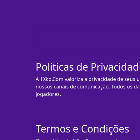
Políticas de Privacida
A 1Xkp.Com valoriza a privacidade de seus
nossos canais de comunicação. Todos os dad
jogadores.
Termos e Condições