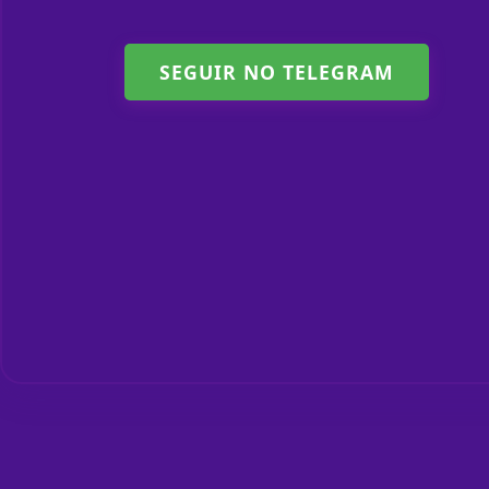
SEGUIR NO TELEGRAM