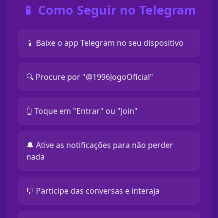
📱 Como Seguir no Telegram
📱 Baixe o app Telegram no seu dispositivo
🔍 Procure por "@1996JogoOficial"
👆 Toque em "Entrar" ou "Join"
🔔 Ative as notificações para não perder
nada
💬 Participe das conversas e interaja