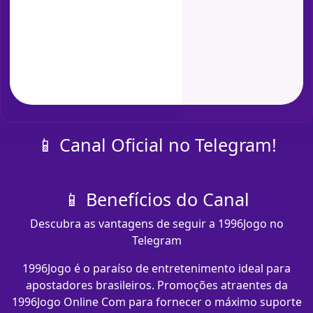
📱 Canal Oficial no Telegram!
📱 Benefícios do Canal
Descubra as vantagens de seguir a 1996Jogo no
Telegram
1996Jogo é o paraíso de entretenimento ideal para
apostadores brasileiros. Promoções atraentes da
1996Jogo Online Com para fornecer o máximo suporte