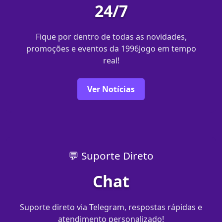
24/7
Fique por dentro de todas as novidades,
promoções e eventos da 1996Jogo em tempo
real!
Ver Notícias
💬 Suporte Direto
Chat
Suporte direto via Telegram, respostas rápidas e
atendimento personalizado!