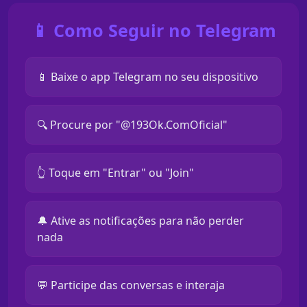
📱 Como Seguir no Telegram
📱 Baixe o app Telegram no seu dispositivo
🔍 Procure por "@193Ok.ComOficial"
👆 Toque em "Entrar" ou "Join"
🔔 Ative as notificações para não perder
nada
💬 Participe das conversas e interaja