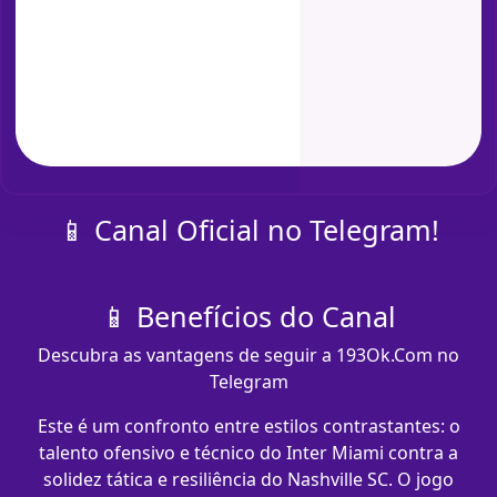
📱 Canal Oficial no Telegram!
📱 Benefícios do Canal
Descubra as vantagens de seguir a 193Ok.Com no
Telegram
Este é um confronto entre estilos contrastantes: o
talento ofensivo e técnico do Inter Miami contra a
solidez tática e resiliência do Nashville SC. O jogo