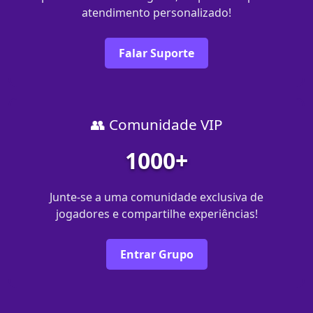
atendimento personalizado!
Falar Suporte
👥 Comunidade VIP
1000+
Junte-se a uma comunidade exclusiva de
jogadores e compartilhe experiências!
Entrar Grupo