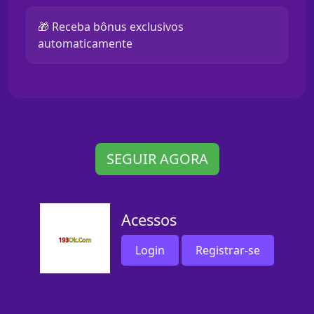
🎁 Receba bônus exclusivos
automaticamente
SEGUIR AGORA
Acessos
Login
Registrar-se