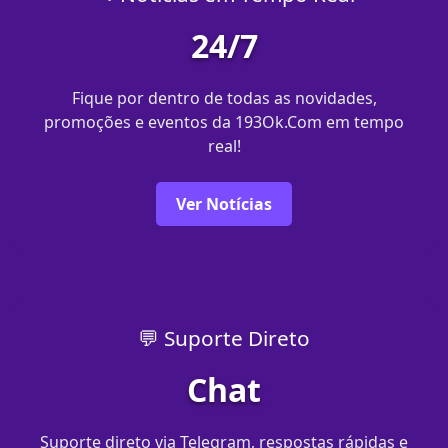
24/7
Fique por dentro de todas as novidades,
promoções e eventos da 193Ok.Com em tempo
real!
Ver Notícias
💬 Suporte Direto
Chat
Suporte direto via Telegram, respostas rápidas e