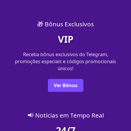
🎁 Bônus Exclusivos
VIP
Receba bônus exclusivos do Telegram,
promoções especiais e códigos promocionais
únicos!
Ver Bônus
📢 Notícias em Tempo Real
24/7