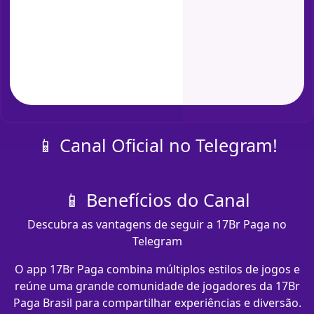
📱 Canal Oficial no Telegram!
📱 Benefícios do Canal
Descubra as vantagens de seguir a 17Br Paga no
Telegram
O app 17Br Paga combina múltiplos estilos de jogos e
reúne uma grande comunidade de jogadores da 17Br
Paga Brasil para compartilhar experiências e diversão.