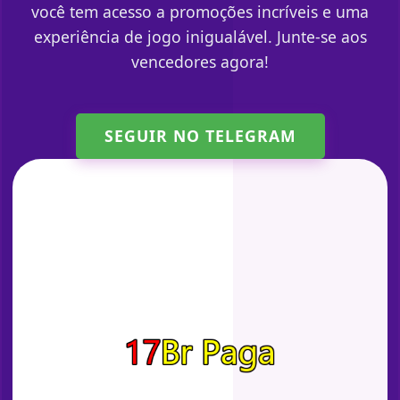
você tem acesso a promoções incríveis e uma
experiência de jogo inigualável. Junte-se aos
vencedores agora!
SEGUIR NO TELEGRAM