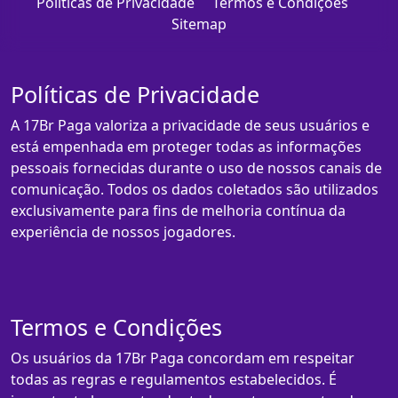
Políticas de Privacidade
Termos e Condições
Sitemap
Políticas de Privacidade
A 17Br Paga valoriza a privacidade de seus usuários e
está empenhada em proteger todas as informações
pessoais fornecidas durante o uso de nossos canais de
comunicação. Todos os dados coletados são utilizados
exclusivamente para fins de melhoria contínua da
experiência de nossos jogadores.
Termos e Condições
Os usuários da 17Br Paga concordam em respeitar
todas as regras e regulamentos estabelecidos. É