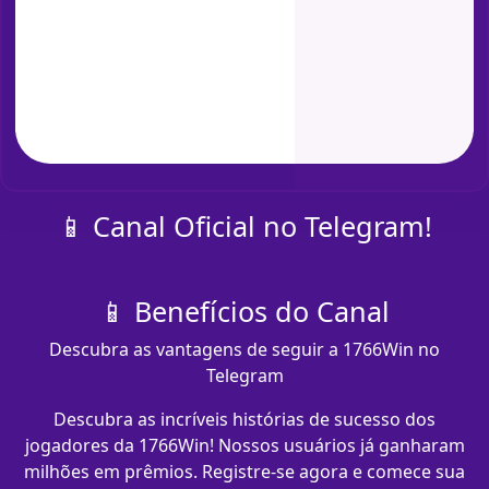
📱 Canal Oficial no Telegram!
📱 Benefícios do Canal
Descubra as vantagens de seguir a 1766Win no
Telegram
Descubra as incríveis histórias de sucesso dos
jogadores da 1766Win! Nossos usuários já ganharam
milhões em prêmios. Registre-se agora e comece sua