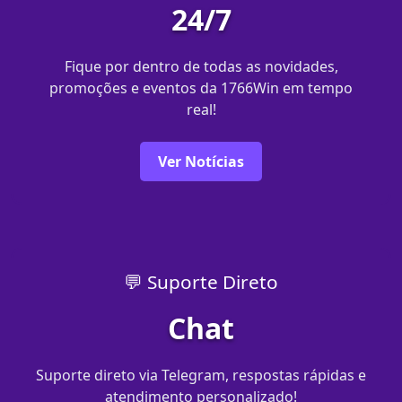
24/7
Fique por dentro de todas as novidades,
promoções e eventos da 1766Win em tempo
real!
Ver Notícias
💬 Suporte Direto
Chat
Suporte direto via Telegram, respostas rápidas e
atendimento personalizado!