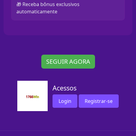
🎁 Receba bônus exclusivos
automaticamente
SEGUIR AGORA
Acessos
Login
Registrar-se