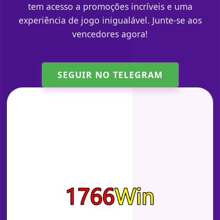
tem acesso a promoções incríveis e uma
experiência de jogo inigualável. Junte-se aos
vencedores agora!
SEGUIR NO TELEGRAM