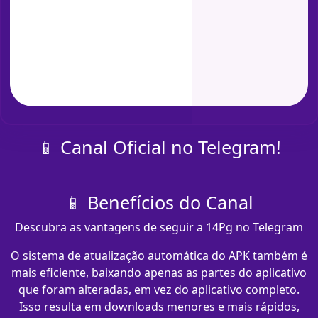
📱 Canal Oficial no Telegram!
📱 Benefícios do Canal
Descubra as vantagens de seguir a 14Pg no Telegram
O sistema de atualização automática do APK também é
mais eficiente, baixando apenas as partes do aplicativo
que foram alteradas, em vez do aplicativo completo.
Isso resulta em downloads menores e mais rápidos,