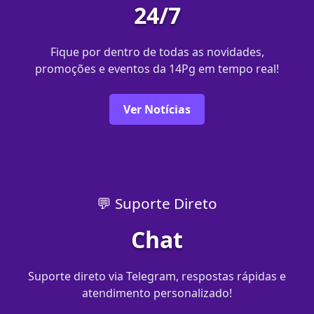
24/7
Fique por dentro de todas as novidades,
promoções e eventos da 14Pg em tempo real!
Ver Notícias
💬 Suporte Direto
Chat
Suporte direto via Telegram, respostas rápidas e
atendimento personalizado!