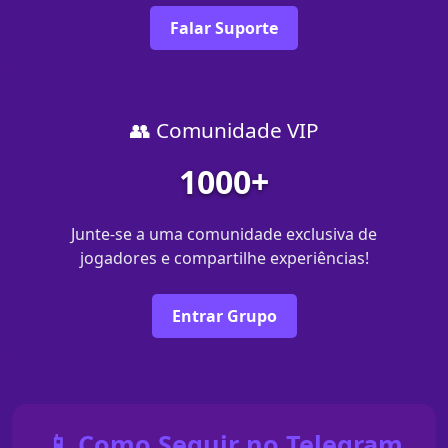
Falar Suporte
👥 Comunidade VIP
1000+
Junte-se a uma comunidade exclusiva de
jogadores e compartilhe experiências!
Entrar Grupo
📱 Como Seguir no Telegram