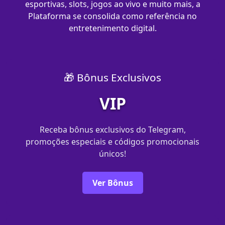
esportivas, slots, jogos ao vivo e muito mais, a
Plataforma se consolida como referência no
entretenimento digital.
🎁 Bônus Exclusivos
VIP
Receba bônus exclusivos do Telegram,
promoções especiais e códigos promocionais
únicos!
Ver Bônus