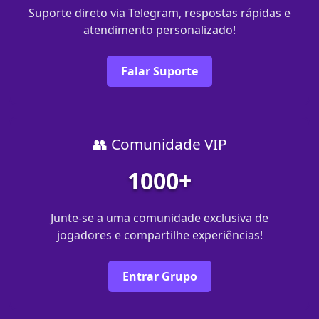
Suporte direto via Telegram, respostas rápidas e
atendimento personalizado!
Falar Suporte
👥 Comunidade VIP
1000+
Junte-se a uma comunidade exclusiva de
jogadores e compartilhe experiências!
Entrar Grupo