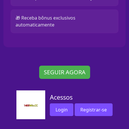
🎁 Receba bônus exclusivos
automaticamente
SEGUIR AGORA
Acessos
Login
Registrar-se