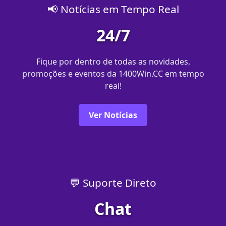
📢 Notícias em Tempo Real
24/7
Fique por dentro de todas as novidades,
promoções e eventos da 1400Win.CC em tempo
real!
Ver Notícias
💬 Suporte Direto
Chat