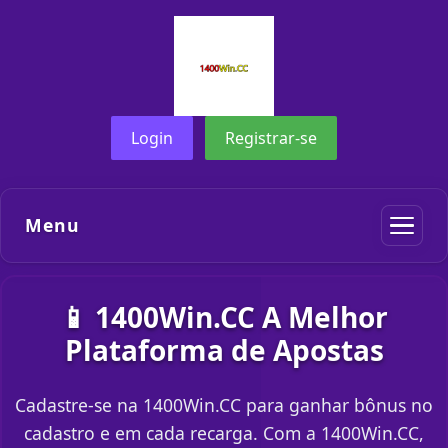
Login
Registrar-se
Menu
📱 1400Win.CC A Melhor
Plataforma de Apostas
Cadastre-se na 1400Win.CC para ganhar bônus no
cadastro e em cada recarga. Com a 1400Win.CC,