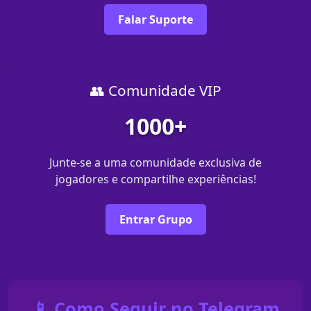
Falar Suporte
👥 Comunidade VIP
1000+
Junte-se a uma comunidade exclusiva de
jogadores e compartilhe experiências!
Entrar Grupo
📱 Como Seguir no Telegram