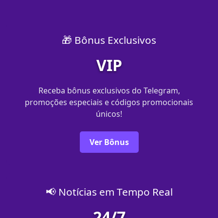
🎁 Bônus Exclusivos
VIP
Receba bônus exclusivos do Telegram,
promoções especiais e códigos promocionais
únicos!
Ver Bônus
📢 Notícias em Tempo Real
24/7