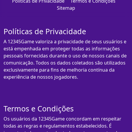
Políticas de Privacidade
Termos e Condições
Sitemap
Políticas de Privacidade
A 12345Game valoriza a privacidade de seus usuários e
está empenhada em proteger todas as informações
pessoais fornecidas durante o uso de nossos canais de
comunicação. Todos os dados coletados são utilizados
exclusivamente para fins de melhoria contínua da
experiência de nossos jogadores.
Termos e Condições
Os usuários da 12345Game concordam em respeitar
todas as regras e regulamentos estabelecidos. É