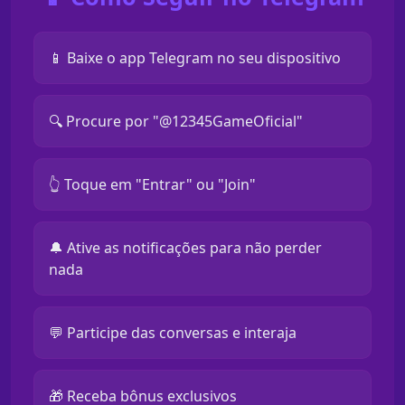
📱 Baixe o app Telegram no seu dispositivo
🔍 Procure por "@12345GameOficial"
👆 Toque em "Entrar" ou "Join"
🔔 Ative as notificações para não perder
nada
💬 Participe das conversas e interaja
🎁 Receba bônus exclusivos