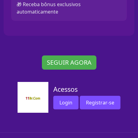
🎁 Receba bônus exclusivos
automaticamente
SEGUIR AGORA
Acessos
Login
Registrar-se