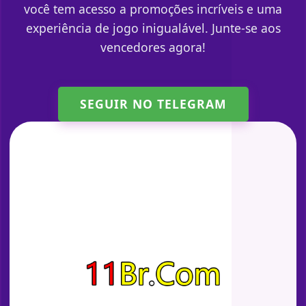
você tem acesso a promoções incríveis e uma
experiência de jogo inigualável. Junte-se aos
vencedores agora!
SEGUIR NO TELEGRAM