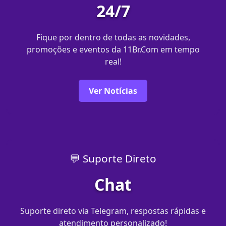
24/7
Fique por dentro de todas as novidades,
promoções e eventos da 11Br.Com em tempo
real!
Ver Notícias
💬 Suporte Direto
Chat
Suporte direto via Telegram, respostas rápidas e
atendimento personalizado!