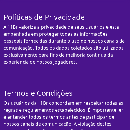
Políticas de Privacidade
A 11Br valoriza a privacidade de seus usuários e está
empenhada em proteger todas as informações
pessoais fornecidas durante o uso de nossos canais de
comunicação. Todos os dados coletados são utilizados
exclusivamente para fins de melhoria contínua da
experiência de nossos jogadores.
Termos e Condições
Os usuários da 11Br concordam em respeitar todas as
regras e regulamentos estabelecidos. É importante ler
e entender todos os termos antes de participar de
nossos canais de comunicação. A violação destes