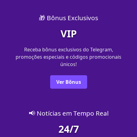
🎁 Bônus Exclusivos
VIP
Receba bônus exclusivos do Telegram,
promoções especiais e códigos promocionais
únicos!
Ver Bônus
📢 Notícias em Tempo Real
24/7