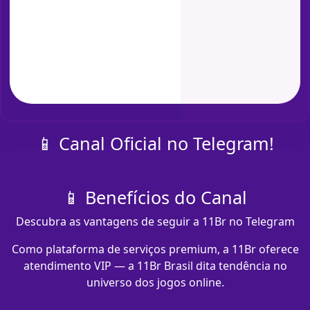
📱 Canal Oficial no Telegram!
📱 Benefícios do Canal
Descubra as vantagens de seguir a 11Br no Telegram
Como plataforma de serviços premium, a 11Br oferece
atendimento VIP — a 11Br Brasil dita tendência no
universo dos jogos online.