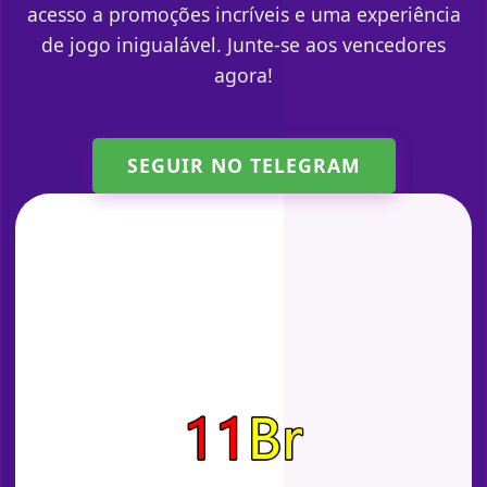
acesso a promoções incríveis e uma experiência
de jogo inigualável. Junte-se aos vencedores
agora!
SEGUIR NO TELEGRAM