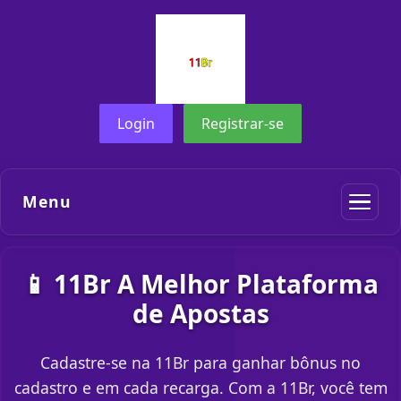
Login
Registrar-se
Menu
📱 11Br A Melhor Plataforma
de Apostas
Cadastre-se na 11Br para ganhar bônus no
cadastro e em cada recarga. Com a 11Br, você tem