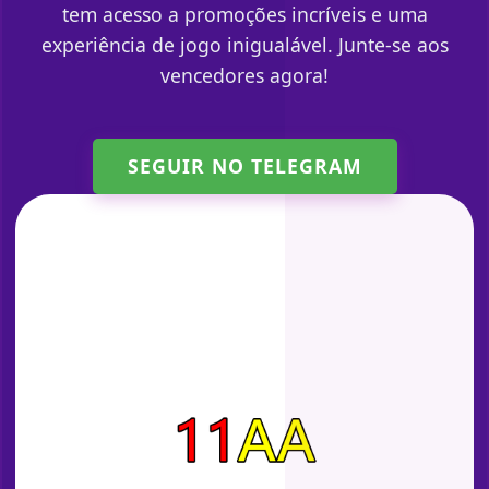
tem acesso a promoções incríveis e uma
experiência de jogo inigualável. Junte-se aos
vencedores agora!
SEGUIR NO TELEGRAM