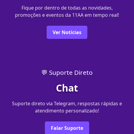
Fique por dentro de todas as novidades,
promoções e eventos da 11AA em tempo real!
Ver Notícias
💬 Suporte Direto
Chat
Suporte direto via Telegram, respostas rápidas e
atendimento personalizado!
Falar Suporte