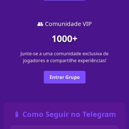
👥 Comunidade VIP
1000+
Junte-se a uma comunidade exclusiva de
jogadores e compartilhe experiências!
Entrar Grupo
📱 Como Seguir no Telegram