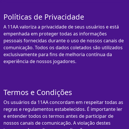
Políticas de Privacidade
A 11AA valoriza a privacidade de seus usuários e está
empenhada em proteger todas as informações
pessoais fornecidas durante o uso de nossos canais de
comunicação. Todos os dados coletados são utilizados
exclusivamente para fins de melhoria contínua da
experiência de nossos jogadores.
Termos e Condições
Os usuários da 11AA concordam em respeitar todas as
regras e regulamentos estabelecidos. É importante ler
e entender todos os termos antes de participar de
nossos canais de comunicação. A violação destes