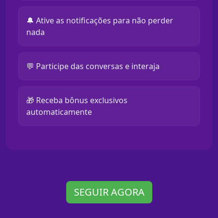
🔔 Ative as notificações para não perder
nada
💬 Participe das conversas e interaja
🎁 Receba bônus exclusivos
automaticamente
SEGUIR AGORA