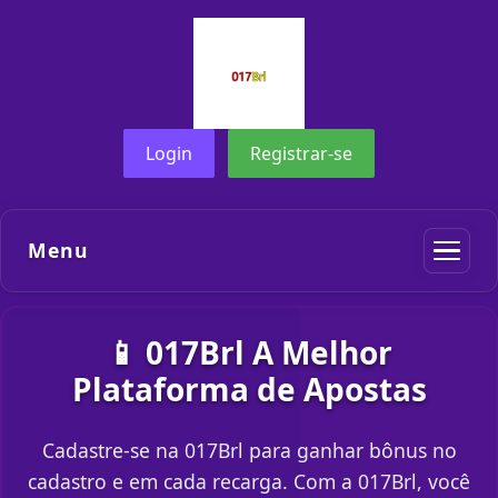
Login
Registrar-se
Menu
📱 017Brl A Melhor
Plataforma de Apostas
Cadastre-se na 017Brl para ganhar bônus no
cadastro e em cada recarga. Com a 017Brl, você