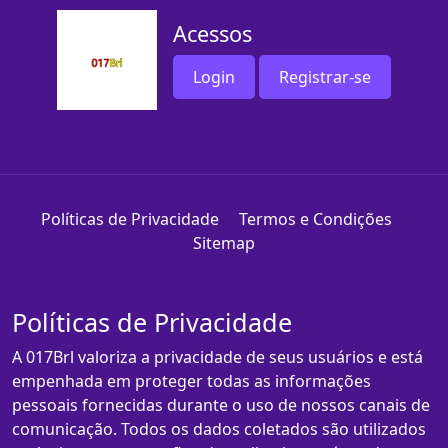
Acessos
Login
Registrar-se
Políticas de Privacidade
Termos e Condições
Sitemap
Políticas de Privacidade
A 017Brl valoriza a privacidade de seus usuários e está
empenhada em proteger todas as informações
pessoais fornecidas durante o uso de nossos canais de
comunicação. Todos os dados coletados são utilizados