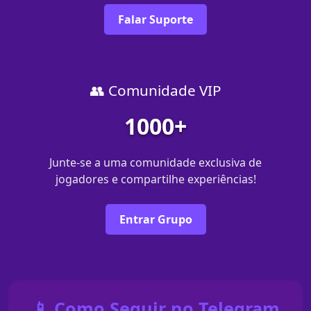
Falar Suporte
👥 Comunidade VIP
1000+
Junte-se a uma comunidade exclusiva de
jogadores e compartilhe experiências!
Entrar Grupo
📱 Como Seguir no Telegram