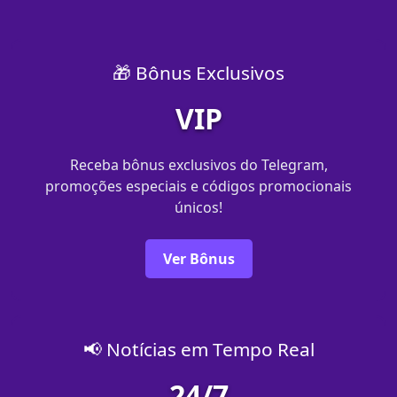
🎁 Bônus Exclusivos
VIP
Receba bônus exclusivos do Telegram,
promoções especiais e códigos promocionais
únicos!
Ver Bônus
📢 Notícias em Tempo Real
24/7