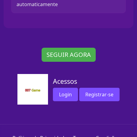
automaticamente
SEGUIR AGORA
Acessos
Login
Registrar-se