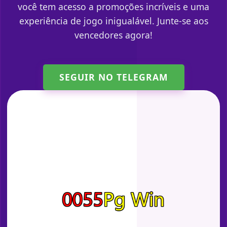
você tem acesso a promoções incríveis e uma
experiência de jogo inigualável. Junte-se aos
vencedores agora!
SEGUIR NO TELEGRAM