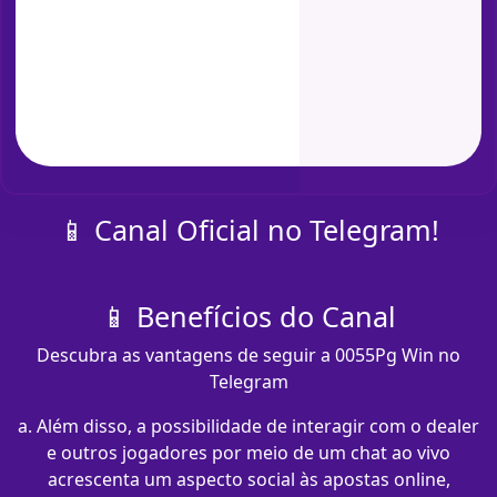
📱 Canal Oficial no Telegram!
📱 Benefícios do Canal
Descubra as vantagens de seguir a 0055Pg Win no
Telegram
a. Além disso, a possibilidade de interagir com o dealer
e outros jogadores por meio de um chat ao vivo
acrescenta um aspecto social às apostas online,