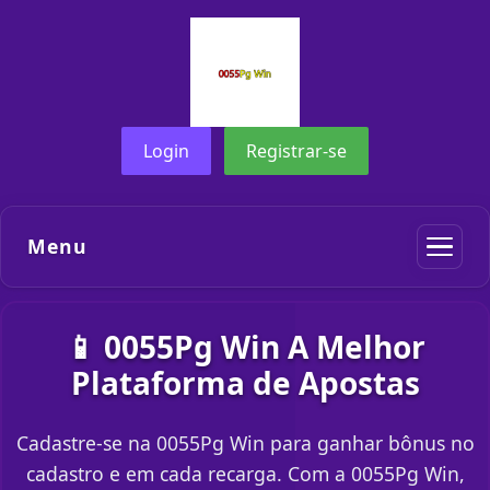
Login
Registrar-se
Menu
📱 0055Pg Win A Melhor
Plataforma de Apostas
Cadastre-se na 0055Pg Win para ganhar bônus no
cadastro e em cada recarga. Com a 0055Pg Win,